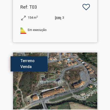
Ref
: T03
2
154
m
3
Em execução
Terreno
Venda