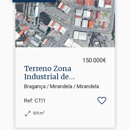
150.000€
Terreno Zona
Industrial de
Mirandela
Bragança / Mirandela / Mirandela
Ref
: CTI1
2
525
m