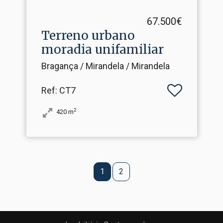
67.500€
Terreno urbano
moradia unifamiliar
Bragança / Mirandela / Mirandela
Ref
: CT7
2
420
m
1
2