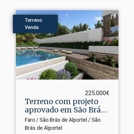
Terreno
Venda
225.000€
Terreno com projeto
aprovado em São Brás
de A.​..
Faro / São Brás de Alportel / São
Brás de Alportel