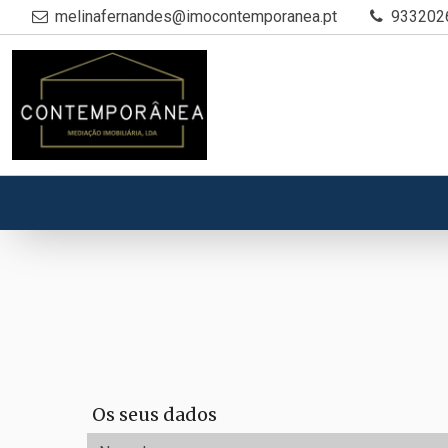
melinafernandes@imocontemporanea.pt
933202
Os seus dados